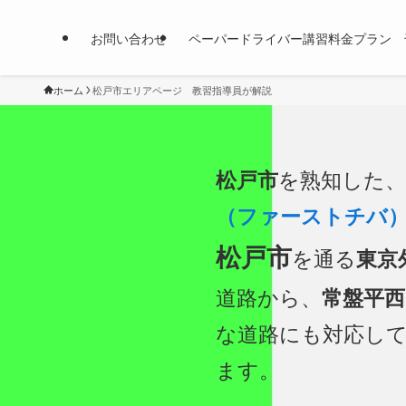
お問い合わせ
ペーパードライバー講習料金プラン 
ホーム
松戸市エリアページ 教習指導員が解説
松戸市
を熟知した、
（ファーストチバ
松戸市
を通る
東京
道路から、
常盤平西
な道路にも対応し
ます。