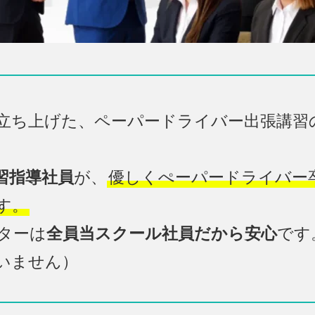
立ち上げた、ペーパードライバー出張講習
習指導社員
が、
優しくぺーパードライバー
す。
ターは
全員当スクール社員だから安心
です
いません）