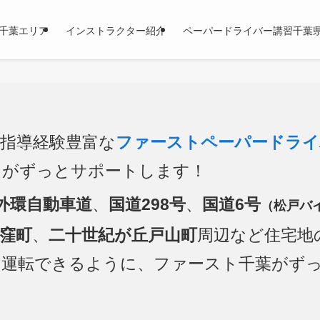
千葉エリア
インストラクター紹介
ペーパードライバー講習千葉
指導経験豊富な
ファーストペーパードライ
）
がずっとサポートします！
外環自動車道
、
国道298号
、
国道6号
（松戸バ
窪町
、
二十世紀が丘戸山町
周辺など住宅地
て運転できるように、ファースト千葉がず