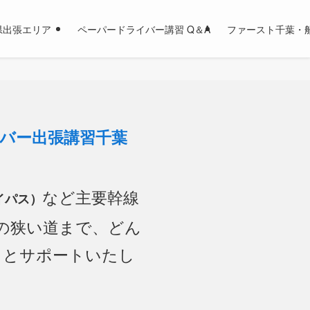
県出張エリア
ペーパードライバー講習 Q＆A
ファースト千葉・
バー出張講習千葉
など主要幹線
イパス）
の狭い道まで、どん
っとサポートいたし