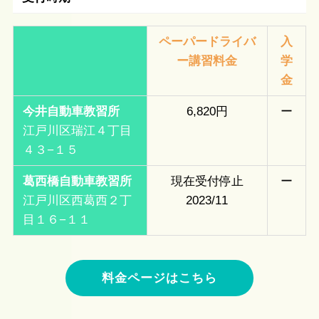
ペーパードライバ
入
ー講習料金
学
金
今井自動車教習所
6,820円
ー
江戸川区瑞江４丁目
４３−１５
葛西橋自動車教習所
現在受付停止
ー
江戸川区西葛西２丁
2023/11
目１６−１１
料金ページはこちら