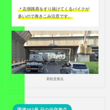
＊左側路肩をすり抜けてくるバイクが
多いので巻きこみ注意です。
若松交差点
国道357号 日の出交差点