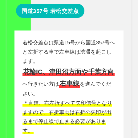
国道357号 若松交差点
若松交差点は県道15号から国道357号へ
と左折する車で左車線は渋滞を起こし
ます。
花輪IC、津田沼方面や千葉方向
右車線
へ行きたい方は
を進んでくだ
さい。
＊直進、右左折すべて矢印信号となり
ますので、右折車両は右折の矢印が出
るまで停止線で止まる必要がありま
す。