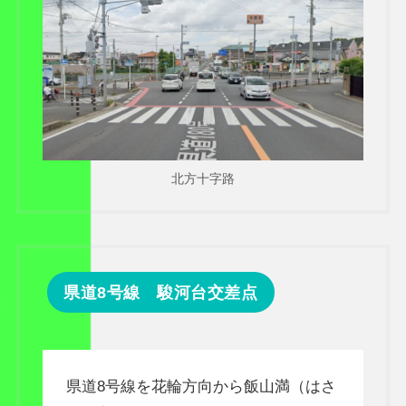
北方十字路
県道8号線 駿河台交差点
県道8号線を花輪方向から飯山満（はさ